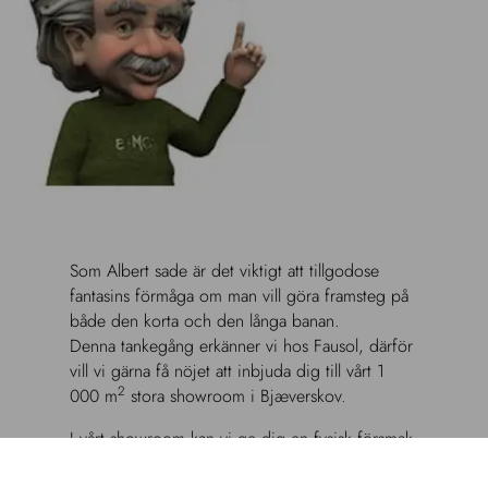
Som Albert sade är det viktigt att tillgodose
fantasins förmåga om man vill göra framsteg på
både den korta och den långa banan.
Denna tankegång erkänner vi hos Fausol, därför
vill vi gärna få nöjet att inbjuda dig till vårt 1
2
000 m
stora showroom i Bjæverskov.
I vårt showroom kan vi ge dig en fysisk försmak
av vårt starka urval av hus- och trädgårdsartiklar.