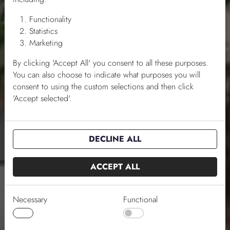
HORNUM® Shop in Shop-lösningar.
Functionality
BOKA ETT BESÖK
Statistics
Marketing
By clicking 'Accept All' you consent to all these purposes.
You can also choose to indicate what purposes you will
consent to using the custom selections and then click
'Accept selected'.
DECLINE ALL
ACCEPT ALL
Necessary
Functional