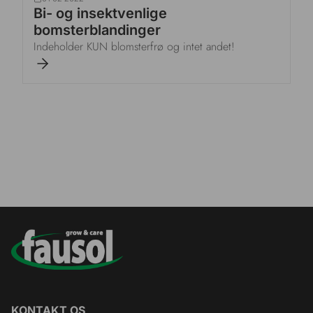
Bi- og insektvenlige
bomsterblandinger
Indeholder KUN blomsterfrø og intet andet!
KONTAKT OS