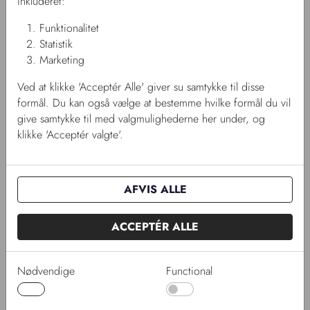
inkluderet:
Funktionalitet
Statistik
Marketing
Ved at klikke 'Acceptér Alle' giver su samtykke til disse
19-07-2022
Ny adresse pr. 1. august 2022
formål. Du kan også vælge at bestemme hvilke formål du vil
FAUSOL flytter administration og lager til Bjæverskov
give samtykke til med valgmulighederne her under, og
klikke 'Acceptér valgte'.
AFVIS ALLE
ACCEPTÉR ALLE
Nødvendige
Functional